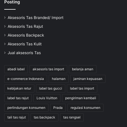
Posting
Aksesoris Tas Branded/ Import
Aksesoris Tas Rajut
Aksesoris Backpack
Aksesoris Tas Kulit
Jual aksesoris Tas
abadi label
aksesoris tas import
belanja aman
e-commerce Indonesia
halaman
jaminan kepuasan
kebijakan retur
label tas gucci
label tas import
label tas rajut
Louis Vuitton
pengiriman kembali
perlindungan konsumen
Prada
regulasi konsumen
tali tas rajut
tas backpack
tas rangsel