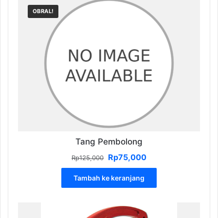
OBRAL!
Tang Pembolong
Harga
Harga
Rp
75,000
Rp
125,000
aslinya
saat
adalah:
ini
Tambah ke keranjang
Rp125,000.
adalah:
Rp75,000.