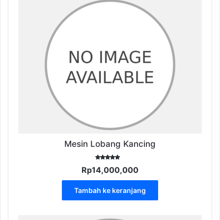
Mesin Lobang Kancing
Dinilai
Rp
14,000,000
5.00
dari 5
Tambah ke keranjang