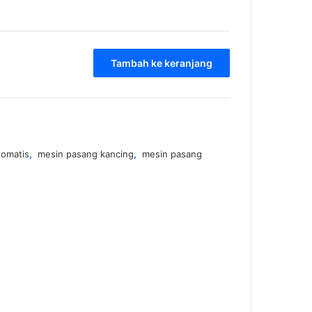
penilaian
pelanggan
Tambah ke keranjang
tomatis
,
mesin pasang kancing
,
mesin pasang