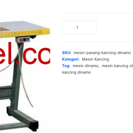
Kuantitas
Mesin
Pasang
Kancing
Dinamo
SKU:
mesin-pasang-kancing-dinamo
Kategori:
Mesin Kancing
Tag:
mesin dinamo
,
mesin kancing o
kancing dinamo