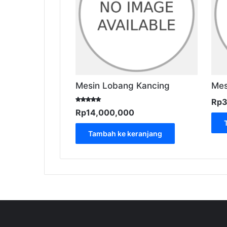
Mesin Lobang Kancing
Mes
Rp
Dinilai
Rp
14,000,000
5.00
dari 5
Tambah ke keranjang