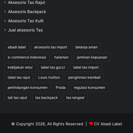
Aksesoris Tas Rajut
Aksesoris Backpack
Aksesoris Tas Kulit
Jual aksesoris Tas
abadi label
aksesoris tas import
belanja aman
e-commerce Indonesia
halaman
jaminan kepuasan
kebijakan retur
label tas gucci
label tas import
label tas rajut
Louis Vuitton
pengiriman kembali
perlindungan konsumen
Prada
regulasi konsumen
tali tas rajut
tas backpack
tas rangsel
© Copyright 2026, All Rights Reserved |
CV Abadi Label