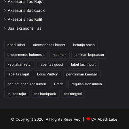
Aksesoris Tas Rajut
Aksesoris Backpack
Aksesoris Tas Kulit
Jual aksesoris Tas
abadi label
aksesoris tas import
belanja aman
e-commerce Indonesia
halaman
jaminan kepuasan
kebijakan retur
label tas gucci
label tas import
label tas rajut
Louis Vuitton
pengiriman kembali
perlindungan konsumen
Prada
regulasi konsumen
tali tas rajut
tas backpack
tas rangsel
© Copyright 2026, All Rights Reserved |
CV Abadi Label