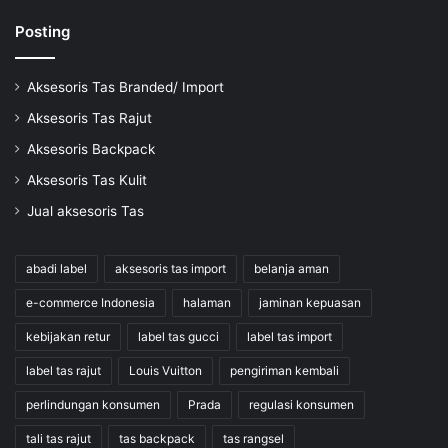
Posting
Aksesoris Tas Branded/ Import
Aksesoris Tas Rajut
Aksesoris Backpack
Aksesoris Tas Kulit
Jual aksesoris Tas
abadi label
aksesoris tas import
belanja aman
e-commerce Indonesia
halaman
jaminan kepuasan
kebijakan retur
label tas gucci
label tas import
label tas rajut
Louis Vuitton
pengiriman kembali
perlindungan konsumen
Prada
regulasi konsumen
tali tas rajut
tas backpack
tas rangsel