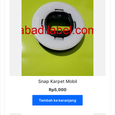
ini
dapat
diambil
di
halaman
produk
Snap Karpet Mobil
Rp
5,000
Tambah ke keranjang