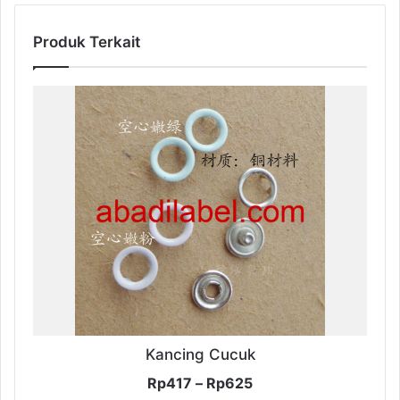
Produk Terkait
Kancing Cucuk
Rentang
Rp
417
–
Rp
625