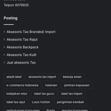
Telpon 6079935
Posting
Aksesoris Tas Branded/ Import
Aksesoris Tas Rajut
Aksesoris Backpack
Aksesoris Tas Kulit
Jual aksesoris Tas
abadi label
aksesoris tas import
belanja aman
e-commerce Indonesia
halaman
jaminan kepuasan
kebijakan retur
label tas gucci
label tas import
label tas rajut
Louis Vuitton
pengiriman kembali
perlindungan konsumen
Prada
regulasi konsumen