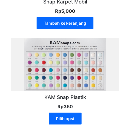
Snap Karpet Mobil
Rp
5,000
Tambah ke keranjang
KAM Snap Plastik
Rp
350
Produk
Pilih opsi
ini
memiliki