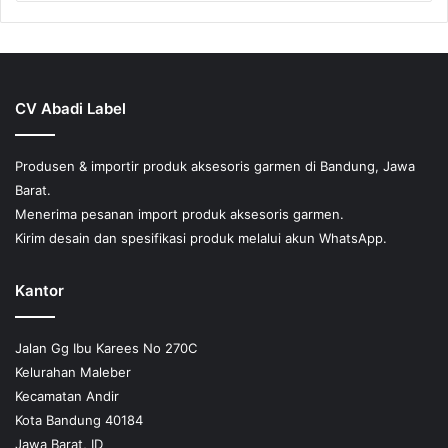
beberapa
varian.
Pilihan
ini
dapat
CV Abadi Label
diambil
di
halaman
Produsen & importir produk aksesoris garmen di Bandung, Jawa
produk
Barat.
Menerima pesanan import produk aksesoris garmen.
Kirim desain dan spesifikasi produk melalui akun WhatsApp.
Kantor
Jalan Gg Ibu Karees No 270C
Kelurahan Maleber
Kecamatan Andir
Kota Bandung 40184
Jawa Barat, ID