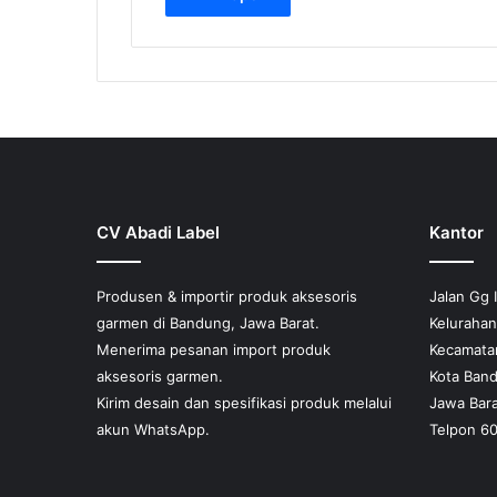
ini
hingga
memiliki
Rp1,025
beberapa
varian.
Pilihan
ini
dapat
diambil
di
halaman
CV Abadi Label
Kantor
produk
Produsen & importir produk aksesoris
Jalan Gg 
garmen di Bandung, Jawa Barat.
Keluraha
Menerima pesanan import produk
Kecamata
aksesoris garmen.
Kota Ban
Kirim desain dan spesifikasi produk melalui
Jawa Bara
akun WhatsApp.
Telpon 6