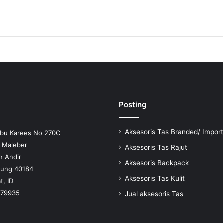
Posting
Aksesoris Tas Branded/ Import
Ibu Karees No 270C
n Maleber
Aksesoris Tas Rajut
n Andir
Aksesoris Backpack
dung 40184
Aksesoris Tas Kulit
t, ID
079935
Jual aksesoris Tas