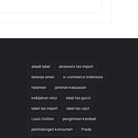
abadi label
aksesoris tas import
belanja aman
e-commerce Indonesia
halaman
jaminan kepuasan
kebijakan retur
label tas gucci
label tas import
label tas rajut
Louis Vuitton
pengiriman kembali
perlindungan konsumen
Prada