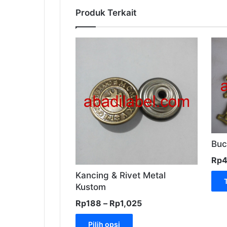
Produk Terkait
Buc
Rp
4
Kancing & Rivet Metal
Kustom
Rentang
Rp
188
–
Rp
1,025
harga:
Produk
Rp188
Pilih opsi