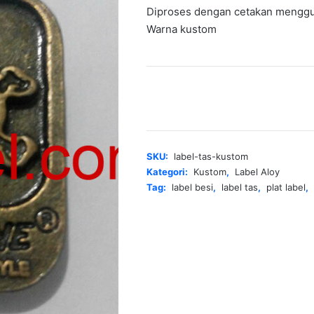
Diproses dengan cetakan menggu
Warna kustom
Kuantitas
Label
Tas
Kustom
SKU:
label-tas-kustom
Kategori:
Kustom
,
Label Aloy
Tag:
label besi
,
label tas
,
plat label
,