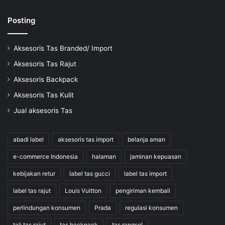
Posting
Aksesoris Tas Branded/ Import
Aksesoris Tas Rajut
Aksesoris Backpack
Aksesoris Tas Kulit
Jual aksesoris Tas
abadi label
aksesoris tas import
belanja aman
e-commerce Indonesia
halaman
jaminan kepuasan
kebijakan retur
label tas gucci
label tas import
label tas rajut
Louis Vuitton
pengiriman kembali
perlindungan konsumen
Prada
regulasi konsumen
tali tas rajut
tas backpack
tas rangsel