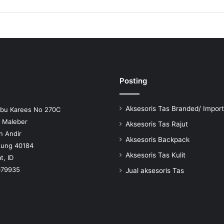
Posting
Aksesoris Tas Branded/ Import
Ibu Karees No 270C
n Maleber
Aksesoris Tas Rajut
n Andir
Aksesoris Backpack
dung 40184
Aksesoris Tas Kulit
t, ID
079935
Jual aksesoris Tas