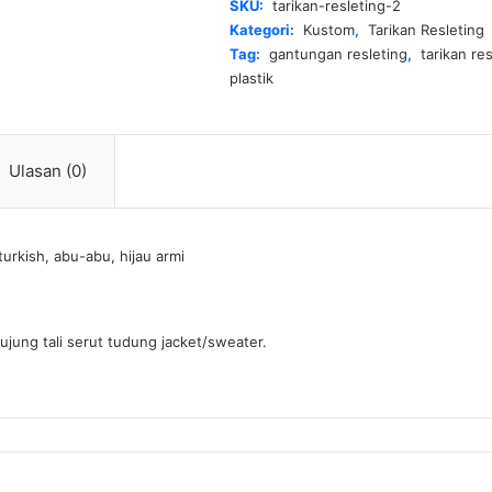
SKU:
tarikan-resleting-2
Kategori:
Kustom
,
Tarikan Resleting
Tag:
gantungan resleting
,
tarikan res
plastik
Ulasan (0)
turkish, abu-abu, hijau armi
 ujung tali serut tudung jacket/sweater.