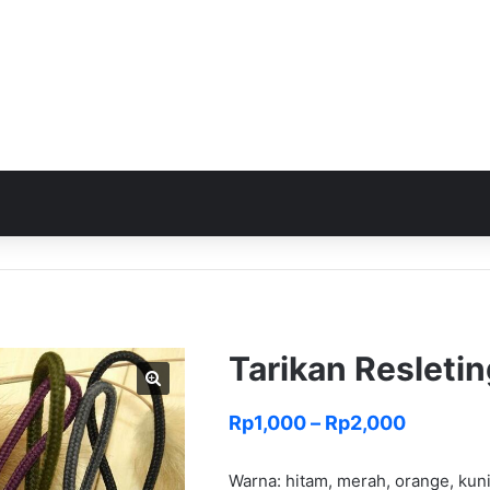
Tarikan Resletin
Rentang
Rp
1,000
–
Rp
2,000
harga:
Warna: hitam, merah, orange, kunin
Rp1,000