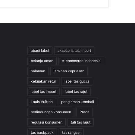
abadi label
aksesoris tas import
belanja aman
e-commerce Indonesia
halaman
jaminan kepuasan
kebijakan retur
label tas gucci
label tas import
label tas rajut
Louis Vuitton
pengiriman kembali
perlindungan konsumen
Prada
regulasi konsumen
tali tas rajut
tas backpack
tas rangsel