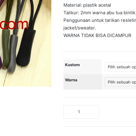
Material: plastik acetal
hingga
Talikur: 2mm warna abu tua bintik
Rp2,000
Penggunaan untuk tarikan resleting
jacket/sweater.
WARNA TIDAK BISA DICAMPUR
Kustom
Warna
Kuantitas
Tarikan
Resleting