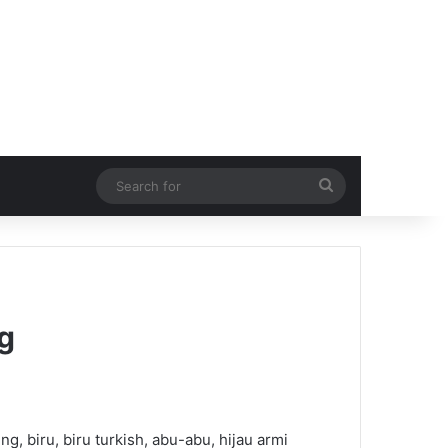
Search
for
g
g, biru, biru turkish, abu-abu, hijau armi