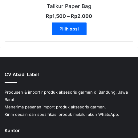
Talikur Paper Bag
Rentang
Rp
1,500
–
Rp
2,000
harga:
Produk
Rp1,500
Pilih opsi
ini
hingga
memiliki
Rp2,000
beberapa
varian.
Pilihan
ini
dapat
CV Abadi Label
diambil
di
halaman
Produsen & importir produk aksesoris garmen di Bandung, Jawa
produk
Barat.
Menerima pesanan import produk aksesoris garmen.
Kirim desain dan spesifikasi produk melalui akun WhatsApp.
Kantor