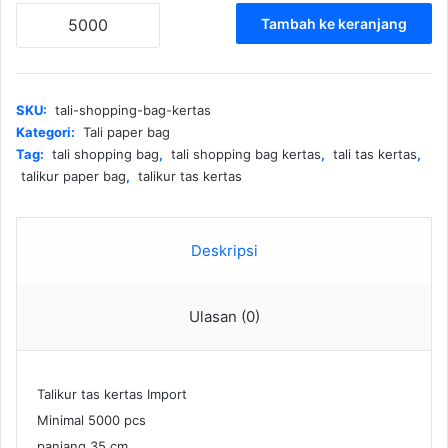
Kuantitas
Tambah ke keranjang
Tali
Shopping
bag
kertas
SKU:
tali-shopping-bag-kertas
Kategori:
Tali paper bag
Tag:
tali shopping bag
,
tali shopping bag kertas
,
tali tas kertas
,
talikur paper bag
,
talikur tas kertas
Deskripsi
Ulasan (0)
Talikur tas kertas Import
Minimal 5000 pcs
panjang 35 cm