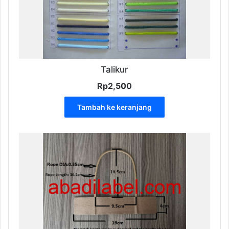
Talikur
Rp
2,500
Tambah ke keranjang