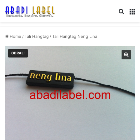
Search
M
Home
/
Tali Hangtag
/
Tali Hangtag Neng Lina
OBRAL!