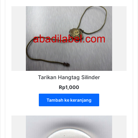
memiliki
Rp1,000
beberapa
varian.
Pilihan
ini
dapat
diambil
di
halaman
produk
Tarikan Hangtag Silinder
Rp
1,000
Tambah ke keranjang