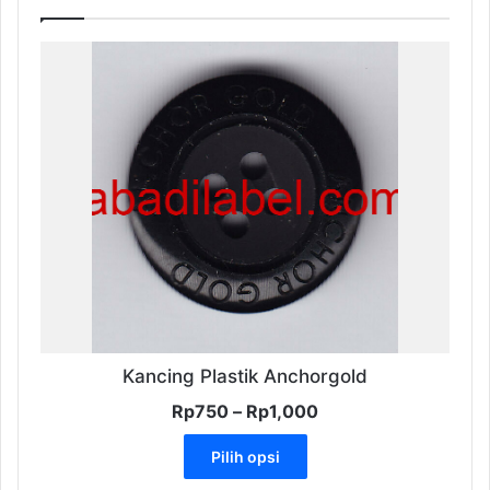
Kancing Plastik Anchorgold
Rentang
Rp
750
–
Rp
1,000
harga:
Produk
Rp750
Pilih opsi
ini
hingga