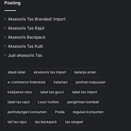
Posting
Aksesoris Tas Branded/ Import
Aksesoris Tas Rajut
Aksesoris Backpack
Aksesoris Tas Kulit
Jual aksesoris Tas
abadi label
aksesoris tas import
belanja aman
e-commerce Indonesia
halaman
jaminan kepuasan
kebijakan retur
label tas gucci
label tas import
label tas rajut
Louis Vuitton
pengiriman kembali
perlindungan konsumen
Prada
regulasi konsumen
tali tas rajut
tas backpack
tas rangsel