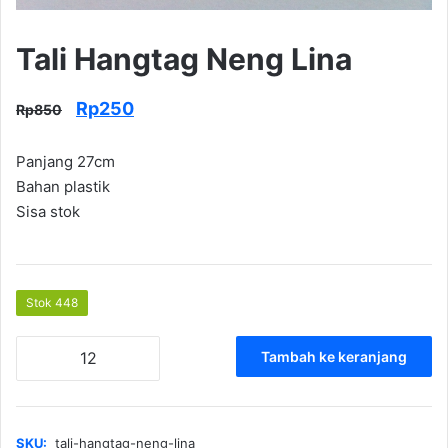
Tali Hangtag Neng Lina
Harga
Harga
Rp
250
Rp
850
aslinya
saat
Panjang 27cm
adalah:
ini
Bahan plastik
Rp850.
adalah:
Sisa stok
Rp250.
Stok 448
Kuantitas
Tambah ke keranjang
Tali
Hangtag
Neng
Lina
SKU:
tali-hangtag-neng-lina