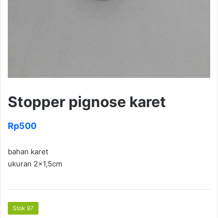
Stopper pignose karet
Rp
500
bahan karet
ukuran 2×1,5cm
Stok 97