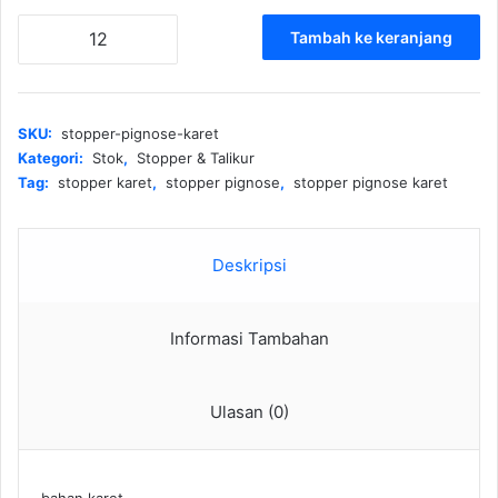
Kuantitas
Tambah ke keranjang
Stopper
pignose
karet
SKU:
stopper-pignose-karet
Kategori:
Stok
,
Stopper & Talikur
Tag:
stopper karet
,
stopper pignose
,
stopper pignose karet
Deskripsi
Informasi Tambahan
Ulasan (0)
bahan karet