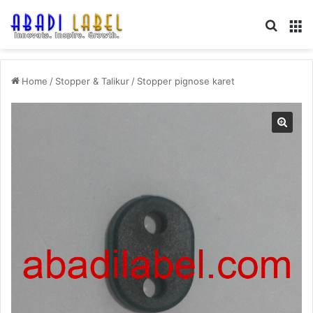
Search
M
Home
/
Stopper & Talikur
/
Stopper pignose karet