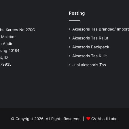
di
halaman
Posting
produk
Aksesoris Tas Branded/ Import
Ibu Karees No 270C
n Maleber
Aksesoris Tas Rajut
n Andir
Aksesoris Backpack
dung 40184
Aksesoris Tas Kulit
t, ID
079935
Jual aksesoris Tas
© Copyright 2026, All Rights Reserved |
CV Abadi Label