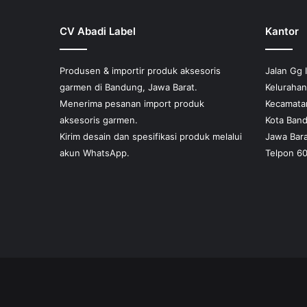
produk
CV Abadi Label
Kantor
Produsen & importir produk aksesoris
Jalan Gg 
garmen di Bandung, Jawa Barat.
Keluraha
Menerima pesanan import produk
Kecamata
aksesoris garmen.
Kota Ban
Kirim desain dan spesifikasi produk melalui
Jawa Bara
akun WhatsApp.
Telpon 6