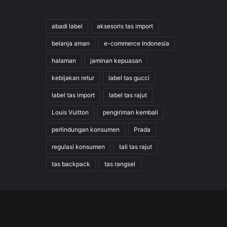
abadi label
aksesoris tas import
belanja aman
e-commerce Indonesia
halaman
jaminan kepuasan
kebijakan retur
label tas gucci
label tas import
label tas rajut
Louis Vuitton
pengiriman kembali
perlindungan konsumen
Prada
regulasi konsumen
tali tas rajut
tas backpack
tas rangsel