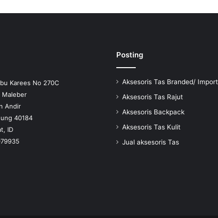
Posting
Aksesoris Tas Branded/ Import
Ibu Karees No 270C
n Maleber
Aksesoris Tas Rajut
n Andir
Aksesoris Backpack
dung 40184
Aksesoris Tas Kulit
t, ID
079935
Jual aksesoris Tas