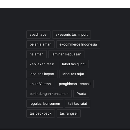
abadi label
aksesoris tas import
belanja aman
e-commerce Indonesia
halaman
jaminan kepuasan
kebijakan retur
label tas gucci
label tas import
label tas rajut
Louis Vuitton
pengiriman kembali
perlindungan konsumen
Prada
regulasi konsumen
tali tas rajut
tas backpack
tas rangsel