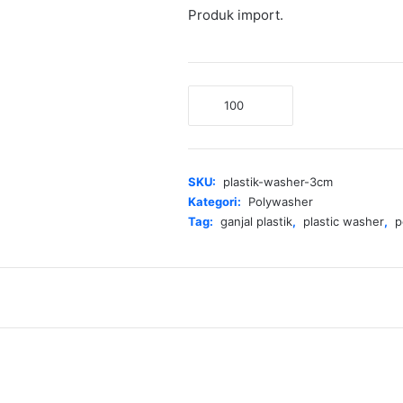
Produk import.
Kuantitas
Plastik
Washer
3cm
SKU:
plastik-washer-3cm
Kategori:
Polywasher
Tag:
ganjal plastik
,
plastic washer
,
p