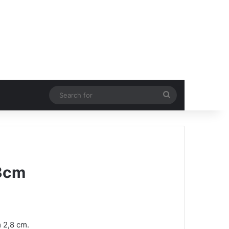
Search
for
 3cm
 2,8 cm.