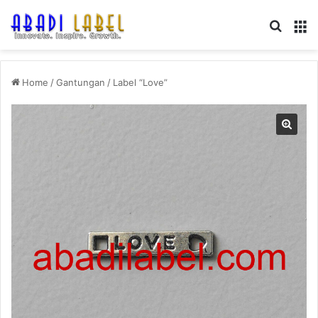
Search
M
Home
/
Gantungan
/
Label “Love”