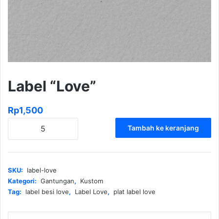
Label “Love”
Rp
1,500
Kuantitas
Tambah ke keranjang
Label
"Love"
SKU:
label-love
Kategori:
Gantungan
,
Kustom
Tag:
label besi love
,
Label Love
,
plat label love