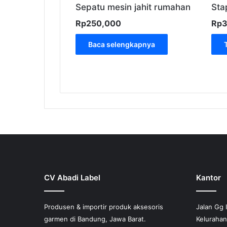
Sepatu mesin jahit rumahan
Sta
Rp
250,000
Rp
Baca selengkapnya
CV Abadi Label
Kantor
Produsen & importir produk aksesoris
Jalan Gg 
garmen di Bandung, Jawa Barat.
Keluraha