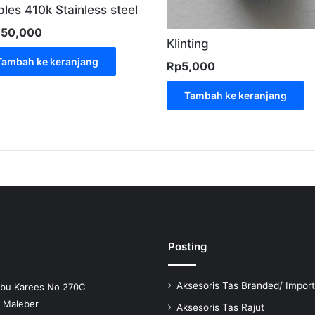
ples 410k Stainless steel
350,000
Klinting
Tambah ke keranjang
Rp
5,000
Tambah ke keranjang
Posting
Aksesoris Tas Branded/ Import
Ibu Karees No 270C
n Maleber
Aksesoris Tas Rajut