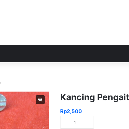
a
Kancing Pengai
Rp
2,500
Kuantitas
Kancing