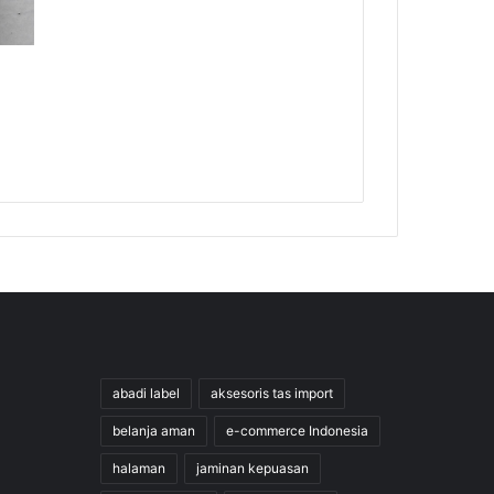
abadi label
aksesoris tas import
belanja aman
e-commerce Indonesia
halaman
jaminan kepuasan