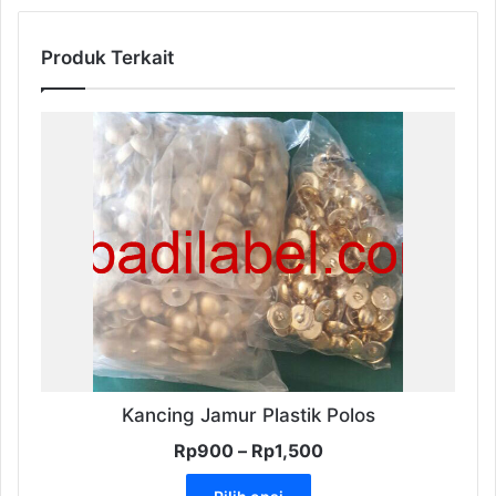
Produk Terkait
Kancing Jamur Plastik Polos
Rentang
Rp
900
–
Rp
1,500
harga:
Produk