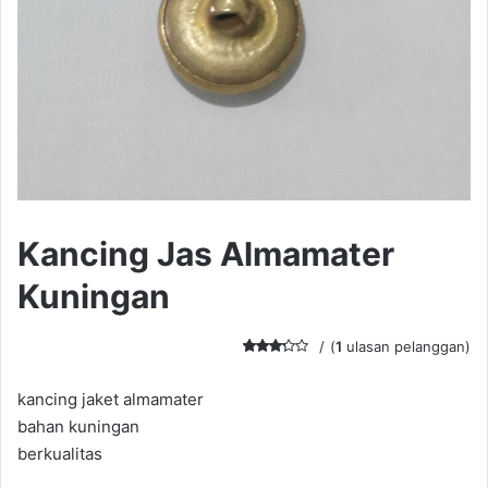
Kancing Jas Almamater
Kuningan
(
1
ulasan pelanggan)
Pering
1
kat
3.00
kancing jaket almamater
dari 5
bahan kuningan
berdas
arkan
berkualitas
penilai
an
pelang