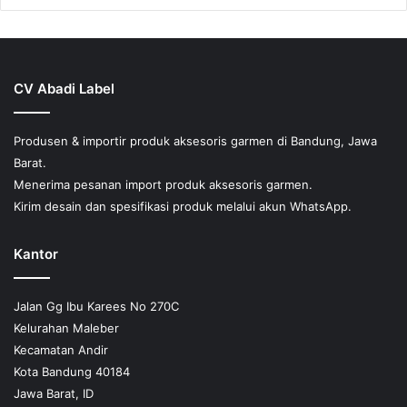
beberapa
varian.
Pilihan
ini
dapat
CV Abadi Label
diambil
di
halaman
Produsen & importir produk aksesoris garmen di Bandung, Jawa
produk
Barat.
Menerima pesanan import produk aksesoris garmen.
Kirim desain dan spesifikasi produk melalui akun WhatsApp.
Kantor
Jalan Gg Ibu Karees No 270C
Kelurahan Maleber
Kecamatan Andir
Kota Bandung 40184
Jawa Barat, ID