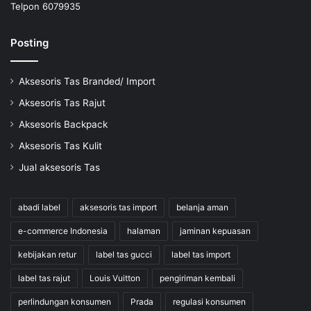
Telpon 6079935
Posting
Aksesoris Tas Branded/ Import
Aksesoris Tas Rajut
Aksesoris Backpack
Aksesoris Tas Kulit
Jual aksesoris Tas
abadi label
aksesoris tas import
belanja aman
e-commerce Indonesia
halaman
jaminan kepuasan
kebijakan retur
label tas gucci
label tas import
label tas rajut
Louis Vuitton
pengiriman kembali
perlindungan konsumen
Prada
regulasi konsumen