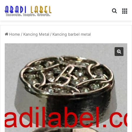
Search
M
Home
/
Kancing Metal
/
Kancing barbel metal