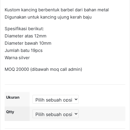
harga:
Kustom kancing berbentuk barbel dari bahan metal
Rp3,350
Digunakan untuk kancing ujung kerah baju
hingga
Spesifikasi berikut:
Rp4,500
Diameter atas 12mm
Diameter bawah 10mm
Jumlah batu 19pcs
Warna silver
MOQ 20000 (dibawah moq call admin)
Ukuran
Qtty