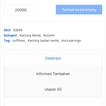
Kuantitas
Tambah ke keranjang
Kancing
barbel
metal
SKU:
53658
Kategori:
Kancing Metal
,
Kustom
Tag:
cufflinks
,
Kancing barbel metal
,
stud earrings
Deskripsi
Informasi Tambahan
Ulasan (0)