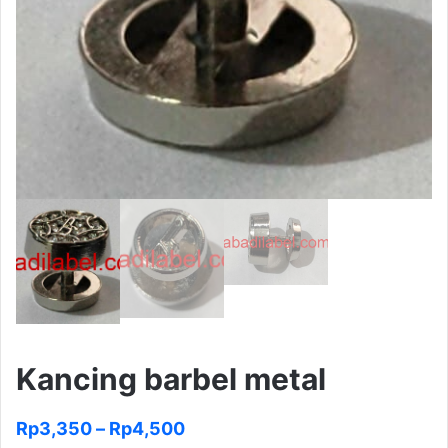
Kancing barbel metal
Rentang
Rp
3,350
–
Rp
4,500