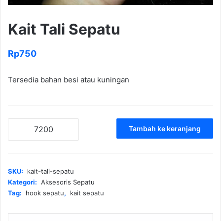
Kait Tali Sepatu
Rp
750
Tersedia bahan besi atau kuningan
Kuantitas
Tambah ke keranjang
Kait
Tali
Sepatu
SKU:
kait-tali-sepatu
Kategori:
Aksesoris Sepatu
Tag:
hook sepatu
,
kait sepatu