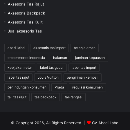
Aksesoris Tas Rajut
Aksesoris Backpack
Aksesoris Tas Kulit
Jual aksesoris Tas
abadi label
aksesoris tas import
belanja aman
e-commerce Indonesia
halaman
jaminan kepuasan
kebijakan retur
label tas gucci
label tas import
label tas rajut
Louis Vuitton
pengiriman kembali
perlindungan konsumen
Prada
regulasi konsumen
tali tas rajut
tas backpack
tas rangsel
© Copyright 2026, All Rights Reserved |
CV Abadi Label