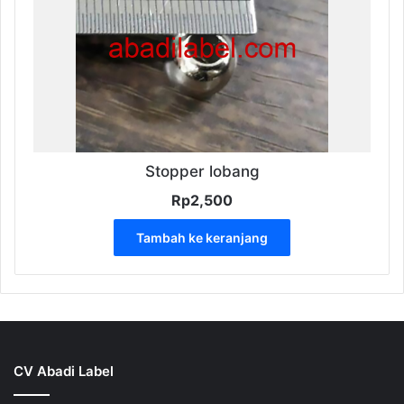
ini
dapat
diambil
di
halaman
produk
Stopper lobang
Rp
2,500
Tambah ke keranjang
CV Abadi Label