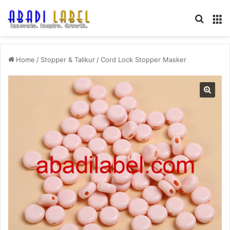
Search
M
Home
/
Stopper & Talikur
/
Cord Lock Stopper Masker