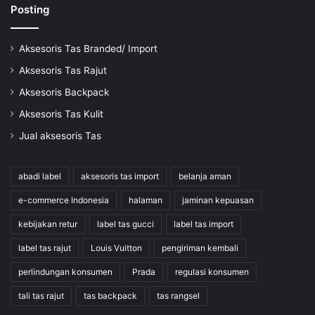
Posting
Aksesoris Tas Branded/ Import
Aksesoris Tas Rajut
Aksesoris Backpack
Aksesoris Tas Kulit
Jual aksesoris Tas
abadi label
aksesoris tas import
belanja aman
e-commerce Indonesia
halaman
jaminan kepuasan
kebijakan retur
label tas gucci
label tas import
label tas rajut
Louis Vuitton
pengiriman kembali
perlindungan konsumen
Prada
regulasi konsumen
tali tas rajut
tas backpack
tas rangsel