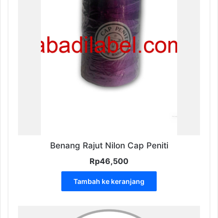
diambil
di
halaman
produk
Benang Rajut Nilon Cap Peniti
Rp
46,500
Tambah ke keranjang