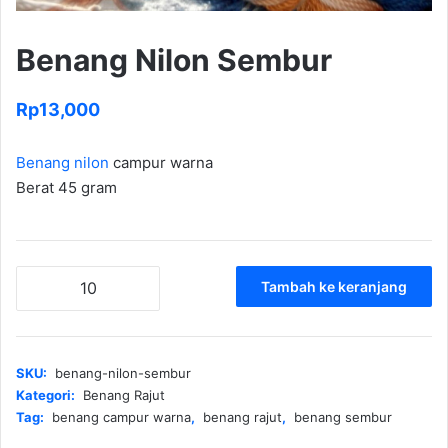
Benang Nilon Sembur
Rp
13,000
Benang nilon
campur warna
Berat 45 gram
Kuantitas
Tambah ke keranjang
Benang
Nilon
Sembur
SKU:
benang-nilon-sembur
Kategori:
Benang Rajut
Tag:
benang campur warna
,
benang rajut
,
benang sembur