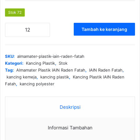
Stok 72
Kuantitas
Tambah ke keranjang
Almamater
Plastik
IAIN
Raden
SKU:
almamater-plastik-iain-raden-fatah
Fatah
Kategori:
Kancing Plastik
,
Stok
Tag:
Almamater Plastik IAIN Raden Fatah
,
IAIN Raden Fatah
,
kancing kemeja
,
kancing plastik
,
Kancing Plastik IAIN Raden
Fatah
,
kancing polyester
Deskripsi
Informasi Tambahan