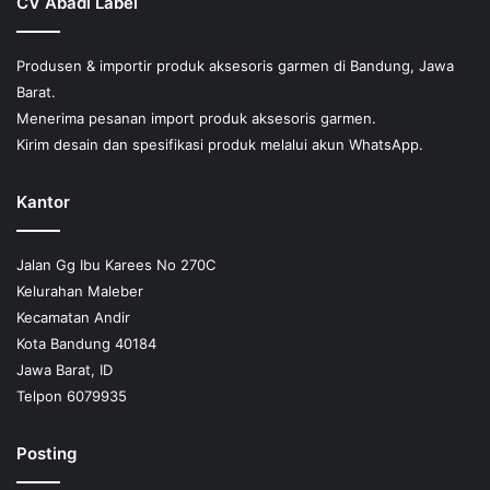
CV Abadi Label
diambil
di
halaman
Produsen & importir produk aksesoris garmen di Bandung, Jawa
produk
Barat.
Menerima pesanan import produk aksesoris garmen.
Kirim desain dan spesifikasi produk melalui akun WhatsApp.
Kantor
Jalan Gg Ibu Karees No 270C
Kelurahan Maleber
Kecamatan Andir
Kota Bandung 40184
Jawa Barat, ID
Telpon 6079935
Posting