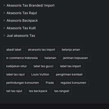
Aksesoris Tas Branded/ Import
Aksesoris Tas Rajut
Aksesoris Backpack
Aksesoris Tas Kulit
Jual aksesoris Tas
abadi label
aksesoris tas import
belanja aman
e-commerce Indonesia
halaman
jaminan kepuasan
kebijakan retur
label tas gucci
label tas import
label tas rajut
Louis Vuitton
pengiriman kembali
perlindungan konsumen
Prada
regulasi konsumen
tali tas rajut
tas backpack
tas rangsel