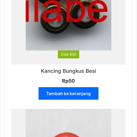
di
halaman
produk
Stok 890
Kancing Bungkus Besi
Rp
50
Tambah ke keranjang