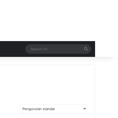
Search
for