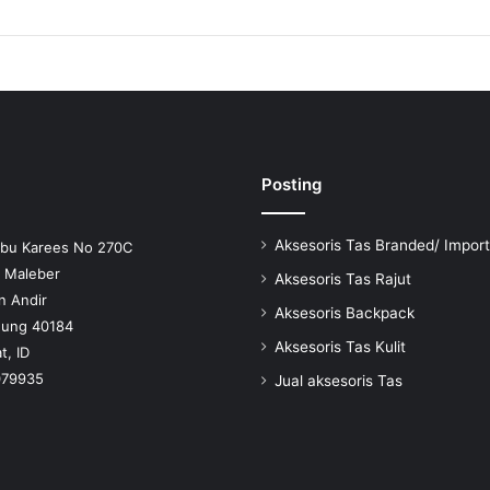
Posting
Aksesoris Tas Branded/ Import
Ibu Karees No 270C
n Maleber
Aksesoris Tas Rajut
n Andir
Aksesoris Backpack
dung 40184
Aksesoris Tas Kulit
t, ID
079935
Jual aksesoris Tas