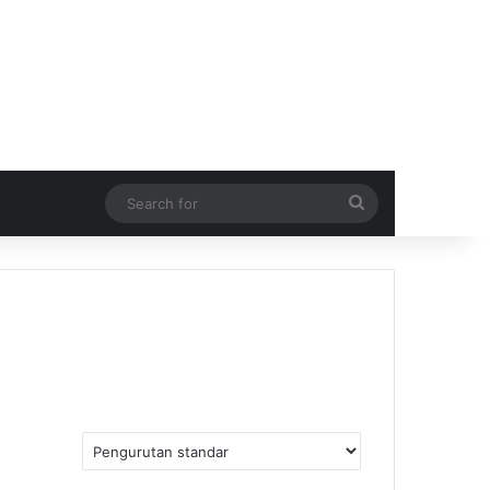
Search
for