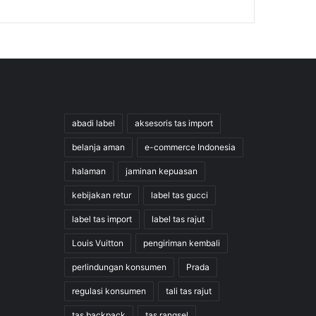
abadi label
aksesoris tas import
belanja aman
e-commerce Indonesia
halaman
jaminan kepuasan
kebijakan retur
label tas gucci
label tas import
label tas rajut
Louis Vuitton
pengiriman kembali
perlindungan konsumen
Prada
regulasi konsumen
tali tas rajut
tas backpack
tas rangsel