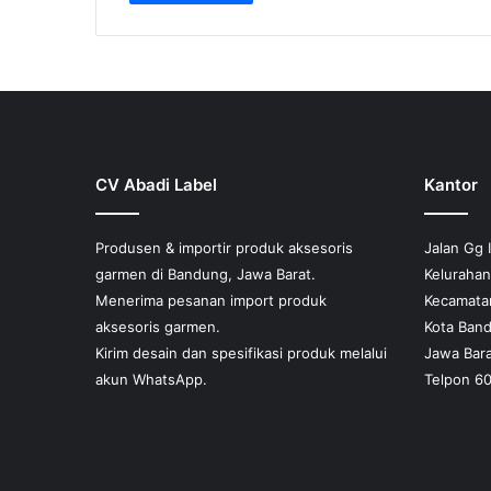
hingga
memiliki
Rp1,000
beberapa
varian.
Pilihan
ini
dapat
diambil
di
CV Abadi Label
Kantor
halaman
produk
Produsen & importir produk aksesoris
Jalan Gg 
garmen di Bandung, Jawa Barat.
Keluraha
Menerima pesanan import produk
Kecamata
aksesoris garmen.
Kota Ban
Kirim desain dan spesifikasi produk melalui
Jawa Bara
akun WhatsApp.
Telpon 6