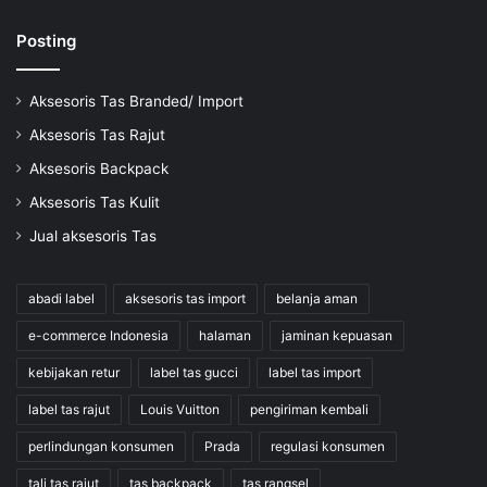
Posting
Aksesoris Tas Branded/ Import
Aksesoris Tas Rajut
Aksesoris Backpack
Aksesoris Tas Kulit
Jual aksesoris Tas
abadi label
aksesoris tas import
belanja aman
e-commerce Indonesia
halaman
jaminan kepuasan
kebijakan retur
label tas gucci
label tas import
label tas rajut
Louis Vuitton
pengiriman kembali
perlindungan konsumen
Prada
regulasi konsumen
tali tas rajut
tas backpack
tas rangsel