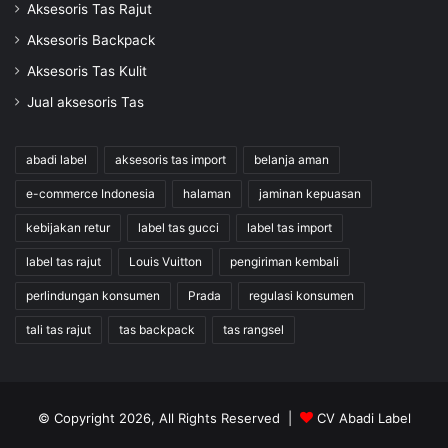
Aksesoris Tas Rajut
Aksesoris Backpack
Aksesoris Tas Kulit
Jual aksesoris Tas
abadi label
aksesoris tas import
belanja aman
e-commerce Indonesia
halaman
jaminan kepuasan
kebijakan retur
label tas gucci
label tas import
label tas rajut
Louis Vuitton
pengiriman kembali
perlindungan konsumen
Prada
regulasi konsumen
tali tas rajut
tas backpack
tas rangsel
© Copyright 2026, All Rights Reserved |
CV Abadi Label