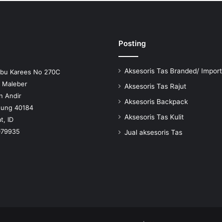
Posting
Aksesoris Tas Branded/ Import
Ibu Karees No 270C
n Maleber
Aksesoris Tas Rajut
n Andir
Aksesoris Backpack
dung 40184
Aksesoris Tas Kulit
t, ID
079935
Jual aksesoris Tas