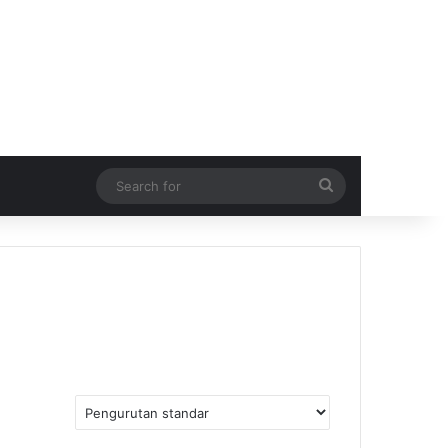
Search
for