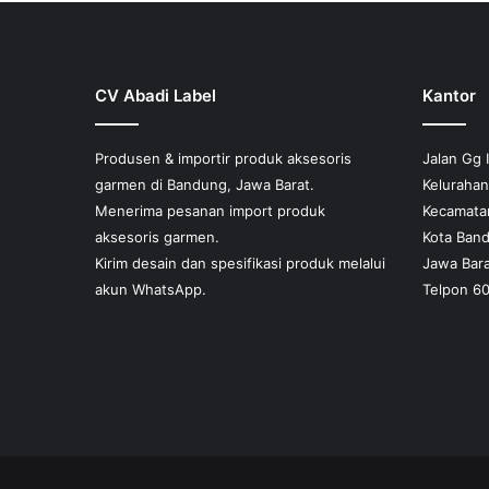
ini
dapat
diambil
di
CV Abadi Label
Kantor
halaman
produk
Produsen & importir produk aksesoris
Jalan Gg 
garmen di Bandung, Jawa Barat.
Keluraha
Menerima pesanan import produk
Kecamata
aksesoris garmen.
Kota Ban
Kirim desain dan spesifikasi produk melalui
Jawa Bara
akun WhatsApp.
Telpon 6