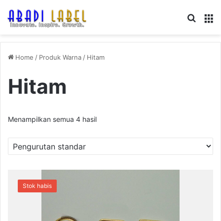
Search
M
Home
/
Produk Warna
/
Hitam
Hitam
Menampilkan semua 4 hasil
Stok habis