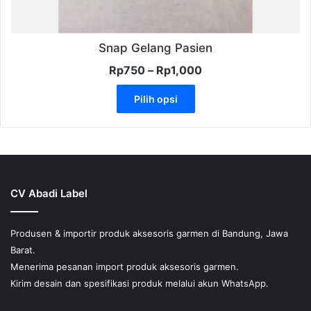
Snap Gelang Pasien
Rentang
Rp
750
–
Rp
1,000
harga:
Produk
Rp750
Pilih opsi
ini
hingga
memiliki
Rp1,000
beberapa
varian.
Pilihan
ini
CV Abadi Label
dapat
diambil
di
Produsen & importir produk aksesoris garmen di Bandung, Jawa
halaman
Barat.
produk
Menerima pesanan import produk aksesoris garmen.
Kirim desain dan spesifikasi produk melalui akun WhatsApp.